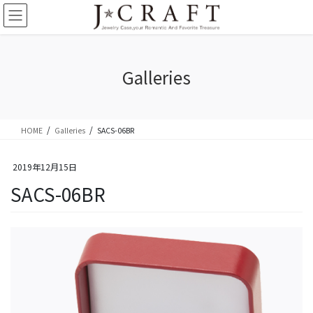
コ
ナ
ン
ビ
テ
ゲ
ン
ー
ツ
シ
Galleries
に
ョ
移
ン
動
に
移
HOME
Galleries
SACS-06BR
動
2019年12月15日
SACS-06BR