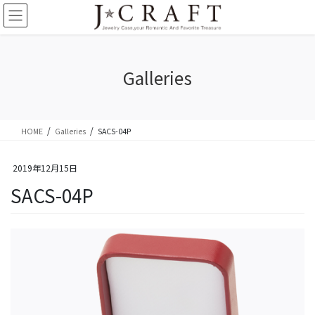
コ
ナ
ン
ビ
テ
ゲ
ン
ー
ツ
シ
Galleries
に
ョ
移
ン
動
に
移
HOME
Galleries
SACS-04P
動
2019年12月15日
SACS-04P