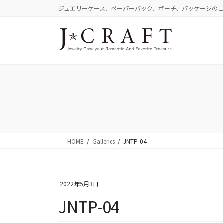
コ
ナ
ジュエリーケース、ペーパーバック、ポーチ、パッケージの
ン
ビ
テ
ゲ
ン
ー
ツ
シ
に
ョ
移
ン
動
に
移
動
HOME
Galleries
JNTP-04
2022年5月3日
JNTP-04