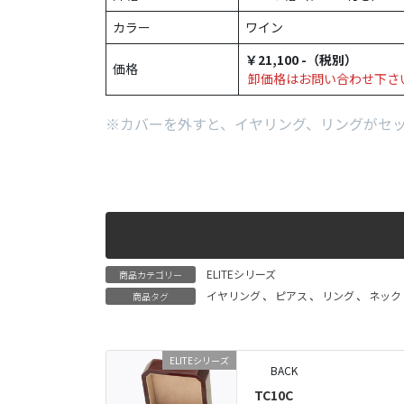
カラー
ワイン
￥21,100 -（税別）
価格
卸価格はお問い合わせ下さ
※カバーを外すと、イヤリング、リングがセ
ELITEシリーズ
商品カテゴリー
イヤリング
、
ピアス
、
リング
、
ネック
商品タグ
ELITEシリーズ
BACK
TC10C