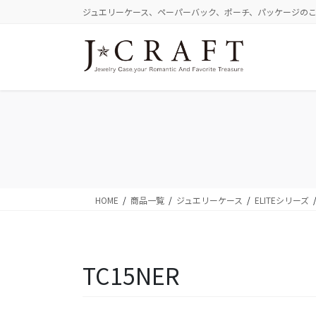
コ
ナ
ジュエリーケース、ペーパーバック、ポーチ、パッケージの
ン
ビ
テ
ゲ
ン
ー
ツ
シ
に
ョ
移
ン
動
に
移
動
HOME
商品一覧
ジュエリーケース
ELITEシリーズ
TC15NER