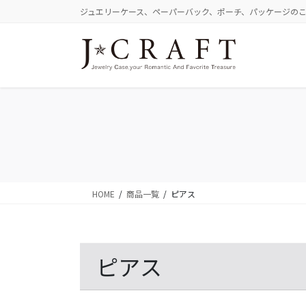
コ
ナ
ジュエリーケース、ペーパーバック、ポーチ、パッケージの
ン
ビ
テ
ゲ
ン
ー
ツ
シ
に
ョ
移
ン
動
に
移
動
HOME
商品一覧
ピアス
ピアス