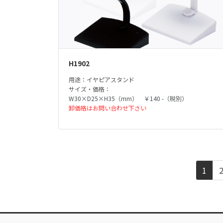
H1902
用途：イヤピアスタンド
サイズ・価格：
W30×D25×H35（mm） ￥140 -（税別）
卸価格はお問い合わせ下さい
投
ペ
1
稿
ー
ジ
の
ペ