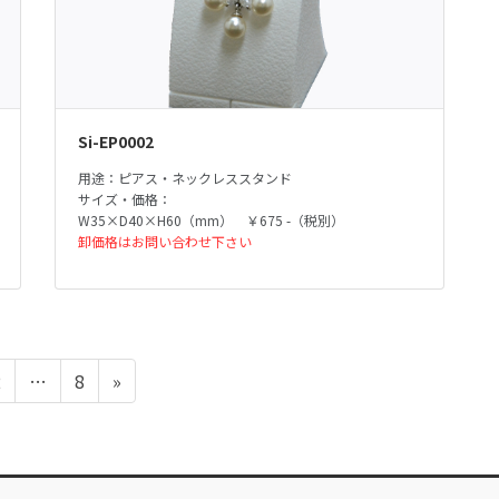
Si-EP0002
用途：ピアス・ネックレススタンド
サイズ・価格：
W35×D40×H60（mm） ￥675 -（税別）
卸価格はお問い合わせ下さい
ペ
ペ
2
…
8
»
ー
ー
ジ
ジ