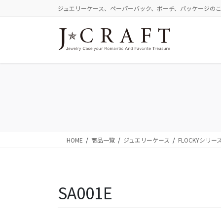
コ
ナ
ジュエリーケース、ペーパーバック、ポーチ、パッケージの
ン
ビ
テ
ゲ
ン
ー
ツ
シ
に
ョ
移
ン
動
に
移
動
HOME
商品一覧
ジュエリーケース
FLOCKYシリー
SA001E