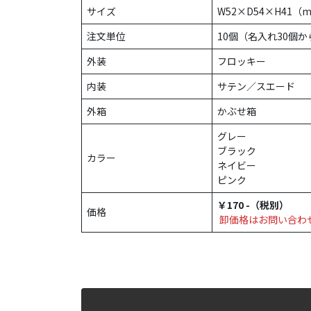
サイズ
W52×D54×H41（
注文単位
10個（名入れ30個か
外装
フロッキー
内装
サテン／スエード
外箱
かぶせ箱
グレー
ブラック
カラー
ネイビー
ピンク
￥170 -（税別）
価格
卸価格はお問い合わ