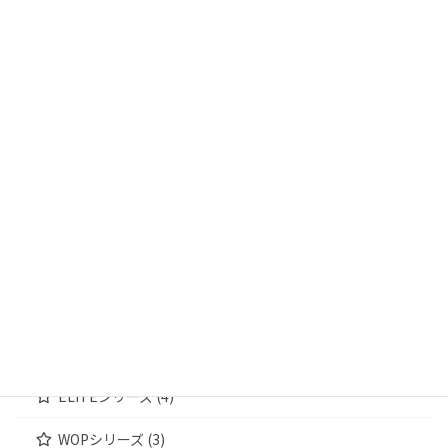
商品カテゴリー
輸送箱 (13)
輸送箱① (4)
輸送箱② (5)
輸送箱③ (4)
ジュエリーケース (172)
MWシリーズ (4)
WOODENシリーズ (4)
ELITEシリーズ (4)
WOPシリーズ (3)