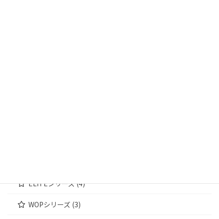
商品カテゴリー
輸送箱 (13)
輸送箱① (4)
輸送箱② (5)
輸送箱③ (4)
ジュエリーケース (172)
MWシリーズ (4)
WOODENシリーズ (4)
ELITEシリーズ (4)
WOPシリーズ (3)