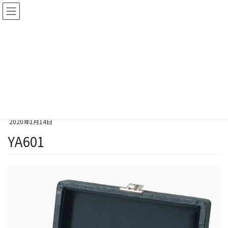
コ
ナ
ン
ビ
テ
ゲ
ン
ー
ツ
シ
Galleries
に
ョ
移
ン
動
に
移
HOME
Galleries
YA601
動
2020年1月14日
YA601