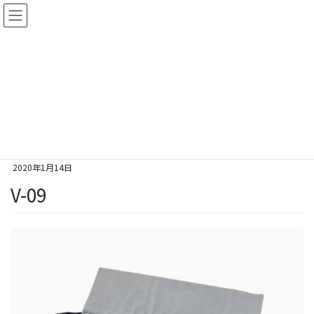
コ
ナ
ン
ビ
テ
ゲ
ン
ー
ツ
シ
Galleries
に
ョ
移
ン
動
に
移
HOME
Galleries
V-09
動
2020年1月14日
V-09