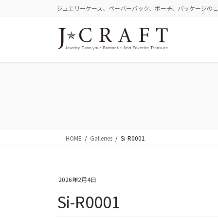
コ
ナ
ジュエリーケース、ペーパーバック、ポーチ、パッケージの
ン
ビ
テ
ゲ
ン
ー
ツ
シ
に
ョ
移
ン
動
に
移
動
HOME
Galleries
Si-R0001
2026年2月4日
Si-R0001