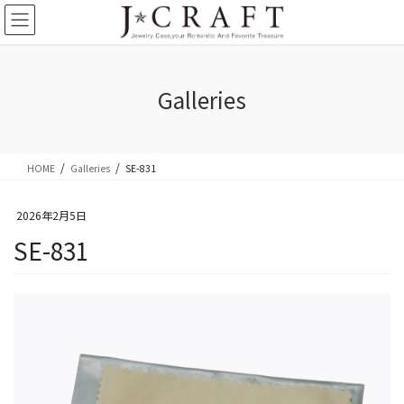
コ
ナ
ン
ビ
テ
ゲ
ン
ー
ツ
シ
Galleries
に
ョ
移
ン
動
に
移
HOME
Galleries
SE-831
動
2026年2月5日
SE-831