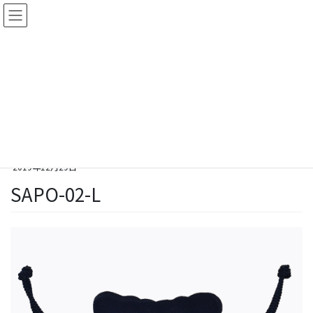
コ
ナ
ン
ビ
テ
ゲ
ン
ー
ツ
シ
Galleries
に
ョ
移
ン
動
に
移
HOME
Galleries
SAPO-02-L
動
2019年12月29日
SAPO-02-L