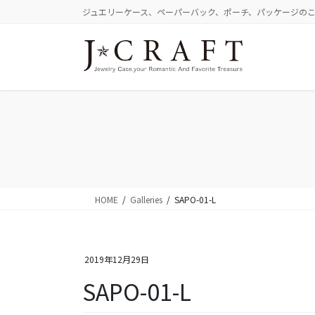
コ
ナ
ジュエリーケース、ペーパーバック、ポーチ、パッケージの
ン
ビ
テ
ゲ
ン
ー
ツ
シ
に
ョ
移
ン
動
に
移
動
HOME
Galleries
SAPO-01-L
2019年12月29日
SAPO-01-L