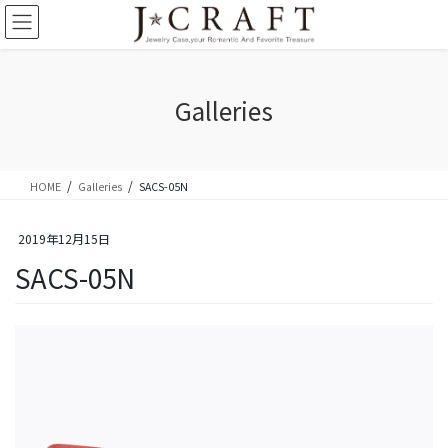
コ
ナ
ン
ビ
テ
ゲ
ン
ー
ツ
シ
Galleries
に
ョ
移
ン
動
に
移
HOME
Galleries
SACS-05N
動
2019年12月15日
SACS-05N