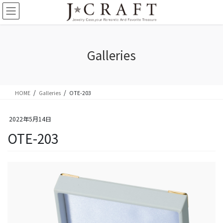
コ
ナ
ン
ビ
テ
ゲ
ン
ー
ツ
シ
Galleries
に
ョ
移
ン
動
に
移
HOME
Galleries
OTE-203
動
2022年5月14日
OTE-203