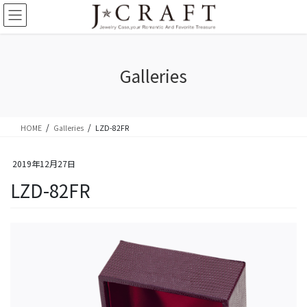
コ
ナ
ン
ビ
テ
ゲ
ン
ー
ツ
シ
Galleries
に
ョ
移
ン
動
に
移
HOME
Galleries
LZD-82FR
動
2019年12月27日
LZD-82FR