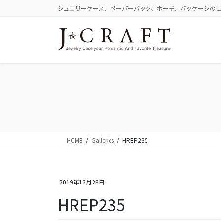
コ
ナ
ジュエリーケース、ペーパーバック、ポーチ、パッケージの
ン
ビ
テ
ゲ
ン
ー
ツ
シ
に
ョ
移
ン
動
に
移
動
HOME
Galleries
HREP235
2019年12月28日
HREP235