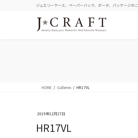
コ
ナ
ジュエリーケース、ペーパーバック、ポーチ、パッケージの
ン
ビ
テ
ゲ
ン
ー
ツ
シ
に
ョ
移
ン
動
に
移
動
HOME
Galleries
HR17VL
2019年12月27日
HR17VL