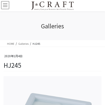
コ
ナ
ン
ビ
テ
ゲ
ン
ー
ツ
シ
Galleries
に
ョ
移
ン
動
に
移
HOME
Galleries
HJ245
動
2020年1月4日
HJ245