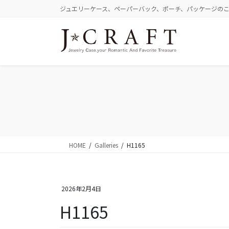
コ
ナ
ジュエリーケース、ペーパーバック、ポーチ、パッケージの
ン
ビ
テ
ゲ
ン
ー
ツ
シ
に
ョ
移
ン
動
に
移
動
HOME
Galleries
H1165
2026年2月4日
H1165