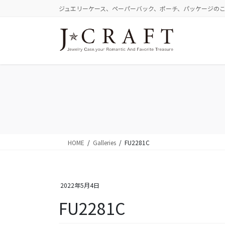
コ
ナ
ジュエリーケース、ペーパーバック、ポーチ、パッケージの
ン
ビ
テ
ゲ
ン
ー
ツ
シ
に
ョ
移
ン
動
に
移
動
HOME
Galleries
FU2281C
2022年5月4日
FU2281C