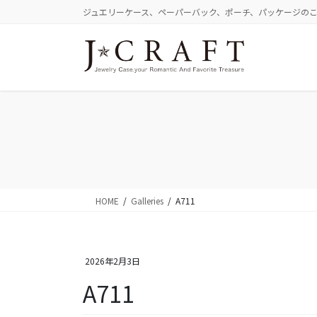
コ
ナ
ジュエリーケース、ペーパーバック、ポーチ、パッケージの
ン
ビ
テ
ゲ
ン
ー
ツ
シ
に
ョ
移
ン
動
に
移
動
HOME
Galleries
A711
2026年2月3日
A711