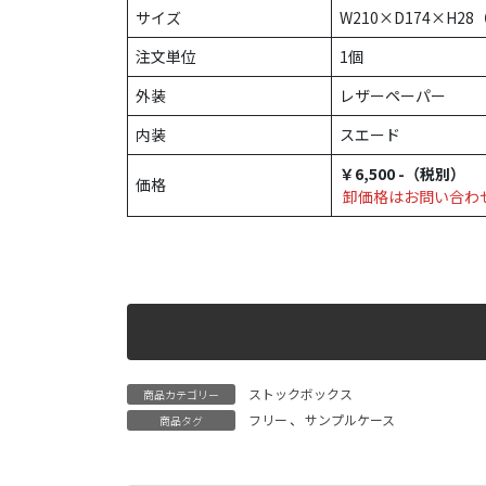
サイズ
W210×D174×H2
注文単位
1個
外装
レザーペーパー
内装
スエード
￥6,500 -（税別）
価格
卸価格はお問い合わ
ストックボックス
商品カテゴリー
フリー
、
サンプルケース
商品タグ