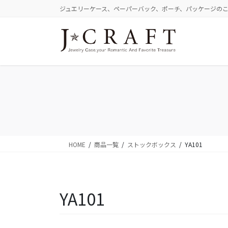
コ
ナ
ジュエリーケース、ペーパーバック、ポーチ、パッケージの
ン
ビ
テ
ゲ
ン
ー
ツ
シ
に
ョ
移
ン
動
に
移
動
HOME
商品一覧
ストックボックス
YA101
YA101