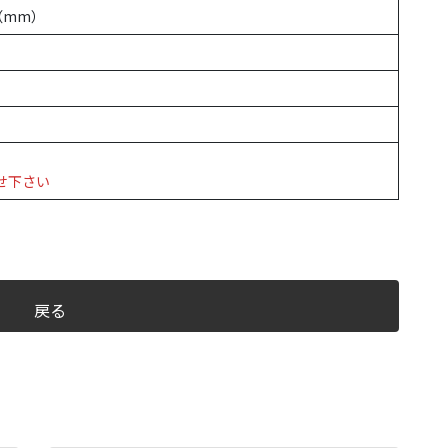
8（mm）
せ下さい
戻る