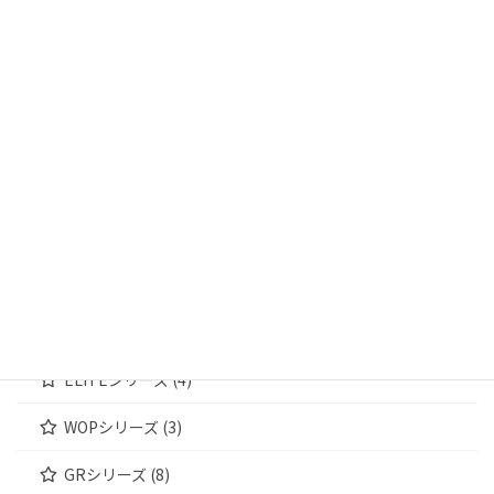
商品カテゴリー
輸送箱 (13)
輸送箱① (4)
輸送箱② (5)
輸送箱③ (4)
ジュエリーケース (172)
MWシリーズ (4)
WOODENシリーズ (4)
ELITEシリーズ (4)
WOPシリーズ (3)
GRシリーズ (8)