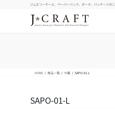
コ
ナ
ジュエリーケース、ペーパーバック、ポーチ、パッケージの
ン
ビ
テ
ゲ
ン
ー
ツ
シ
に
ョ
移
ン
動
に
移
動
HOME
商品一覧
巾着
SAPO-01-L
SAPO-01-L