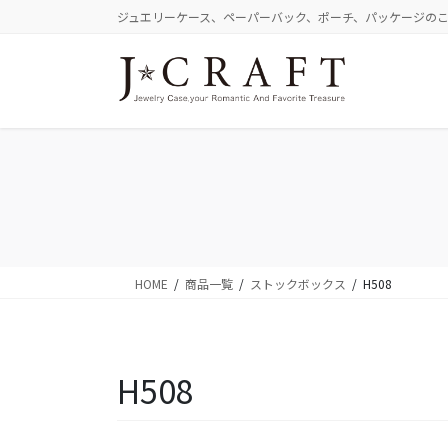
コ
ナ
ジュエリーケース、ペーパーバック、ポーチ、パッケージの
ン
ビ
テ
ゲ
ン
ー
ツ
シ
に
ョ
移
ン
動
に
移
動
HOME
商品一覧
ストックボックス
H508
H508