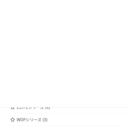
商品カテゴリー
輸送箱 (13)
輸送箱① (4)
輸送箱② (5)
輸送箱③ (4)
ジュエリーケース (172)
MWシリーズ (4)
WOODENシリーズ (4)
ELITEシリーズ (4)
WOPシリーズ (3)