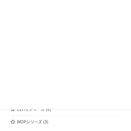
商品カテゴリー
輸送箱 (13)
輸送箱① (4)
輸送箱② (5)
輸送箱③ (4)
ジュエリーケース (172)
MWシリーズ (4)
WOODENシリーズ (4)
ELITEシリーズ (4)
WOPシリーズ (3)