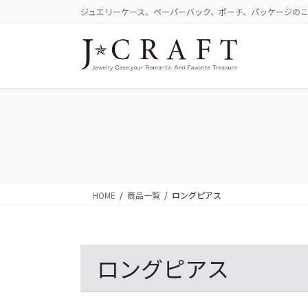
コ
ナ
ジュエリーケース、ペーパーバック、ポーチ、パッケージの
ン
ビ
テ
ゲ
ン
ー
ツ
シ
に
ョ
移
ン
動
に
移
動
HOME
商品一覧
ロングピアス
ロングピアス